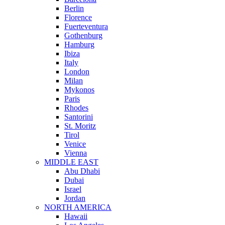
Berlin
Florence
Fuerteventura
Gothenburg
Hamburg
Ibiza
Italy
London
Milan
Mykonos
Paris
Rhodes
Santorini
St. Moritz
Tirol
Venice
Vienna
MIDDLE EAST
Abu Dhabi
Dubai
Israel
Jordan
NORTH AMERICA
Hawaii