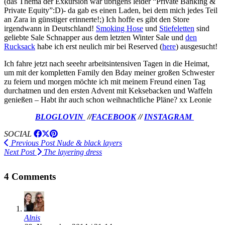
(das Thema der Exkursion war übrigens leider “Private Banking &
Private Equity”:D)- da gab es einen Laden, bei dem mich jedes Teil
an Zara in günstiger erinnerte!;) Ich hoffe es gibt den Store
irgendwann in Deutschland!
Smoking Hose
und
Stiefeletten
sind
geliebte Sale Schnapper aus dem letzten Winter Sale und
den
Rucksack
habe ich erst neulich mir bei Reserved (
here
) ausgesucht!
Ich fahre jetzt nach seeehr arbeitsintensiven Tagen in die Heimat,
um mit der kompletten Family den Bday meiner großen Schwester
zu feiern und morgen möchte ich mit meinem Freund einen Tag
durchatmen und den ersten Advent mit Keksebacken und Waffeln
genießen – Habt ihr auch schon weihnachtliche Pläne? xx Leonie
BLOGLOVIN
//
FACEBOOK
//
INSTAGRAM
SOCIAL
Previous Post
Nude & black layers
Next Post
The layering dress
4 Comments
Alnis