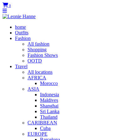
0
home
Outfits
Fashion
All fashion
Shopping
Fashion Shows
OOTD
Travel
All locations
AFRICA
Morocco
ASIA
Indonesia
Maldives
Shanghai
Sri Lanka
Thailand
CARIBBEAN
Cuba
EUROPE
Barcelona