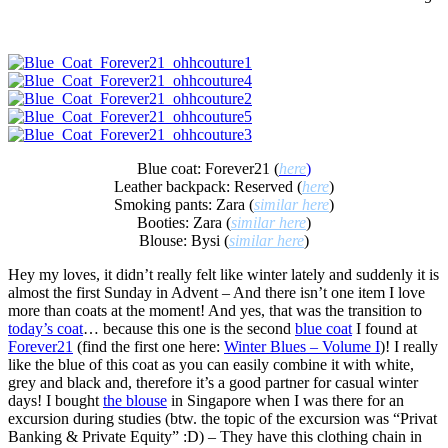
Blue coat: Forever21 (
here
)
Leather backpack: Reserved (
here
)
Smoking pants: Zara (
similar here
)
Booties: Zara (
similar here
)
Blouse: Bysi (
similar here
)
Hey my loves, it didn’t really felt like winter lately and suddenly it is
almost the first Sunday in Advent – And there isn’t one item I love
more than coats at the moment! And yes, that was the transition to
today’s coat
… because this one is the second
blue coat
I found at
Forever21
(find the first one here:
Winter Blues – Volume I
)! I really
like the blue of this coat as you can easily combine it with white,
grey and black and, therefore it’s a good partner for casual winter
days! I bought
the blouse
in Singapore when I was there for an
excursion during studies (btw. the topic of the excursion was “Privat
Banking & Private Equity” :D) – They have this clothing chain in