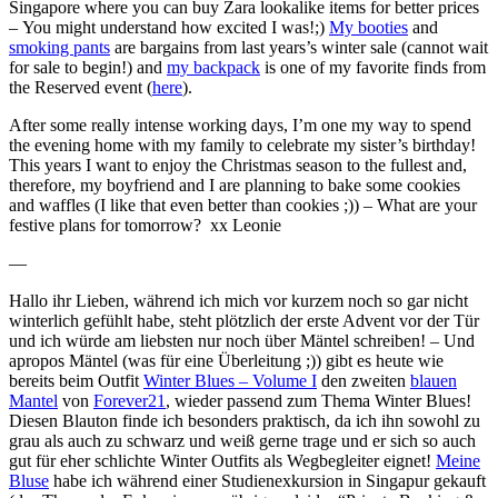
Singapore where you can buy Zara lookalike items for better prices
– You might understand how excited I was!;)
My booties
and
smoking pants
are bargains from last years’s winter sale (cannot wait
for sale to begin!) and
my backpack
is one of my favorite finds from
the Reserved event (
here
).
After some really intense working days, I’m one my way to spend
the evening home with my family to celebrate my sister’s birthday!
This years I want to enjoy the Christmas season to the fullest and,
therefore, my boyfriend and I are planning to bake some cookies
and waffles (I like that even better than cookies ;)) – What are your
festive plans for tomorrow? xx Leonie
—
Hallo ihr Lieben, während ich mich vor kurzem noch so gar nicht
winterlich gefühlt habe, steht plötzlich der erste Advent vor der Tür
und ich würde am liebsten nur noch über Mäntel schreiben! – Und
apropos Mäntel (was für eine Überleitung ;)) gibt es heute wie
bereits beim Outfit
Winter Blues – Volume I
den zweiten
blauen
Mantel
von
Forever21
, wieder passend zum Thema Winter Blues!
Diesen Blauton finde ich besonders praktisch, da ich ihn sowohl zu
grau als auch zu schwarz und weiß gerne trage und er sich so auch
gut für eher schlichte Winter Outfits als Wegbegleiter eignet!
Meine
Bluse
habe ich während einer Studienexkursion in Singapur gekauft