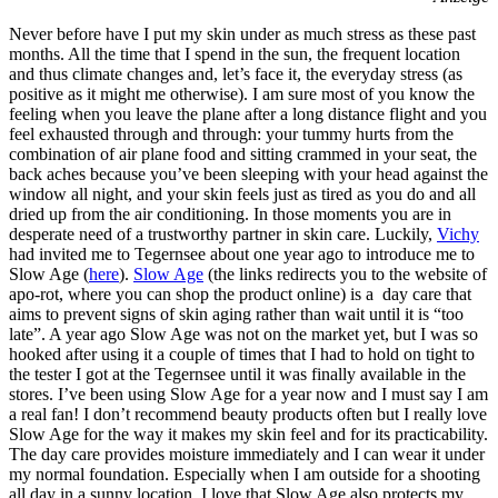
Never before have I put my skin under as much stress as these past
months. All the time that I spend in the sun, the frequent location
and thus climate changes and, let’s face it, the everyday stress (as
positive as it might me otherwise). I am sure most of you know the
feeling when you leave the plane after a long distance flight and you
feel exhausted through and through: your tummy hurts from the
combination of air plane food and sitting crammed in your seat, the
back aches because you’ve been sleeping with your head against the
window all night, and your skin feels just as tired as you do and all
dried up from the air conditioning. In those moments you are in
desperate need of a trustworthy partner in skin care. Luckily,
Vichy
had invited me to Tegernsee about one year ago to introduce me to
Slow Age (
here
).
Slow Age
(the links redirects you to the website of
apo-rot, where you can shop the product online) is a day care that
aims to prevent signs of skin aging rather than wait until it is “too
late”. A year ago Slow Age was not on the market yet, but I was so
hooked after using it a couple of times that I had to hold on tight to
the tester I got at the Tegernsee until it was finally available in the
stores. I’ve been using Slow Age for a year now and I must say I am
a real fan! I don’t recommend beauty products often but I really love
Slow Age for the way it makes my skin feel and for its practicability.
The day care provides moisture immediately and I can wear it under
my normal foundation. Especially when I am outside for a shooting
all day in a sunny location, I love that Slow Age also protects my