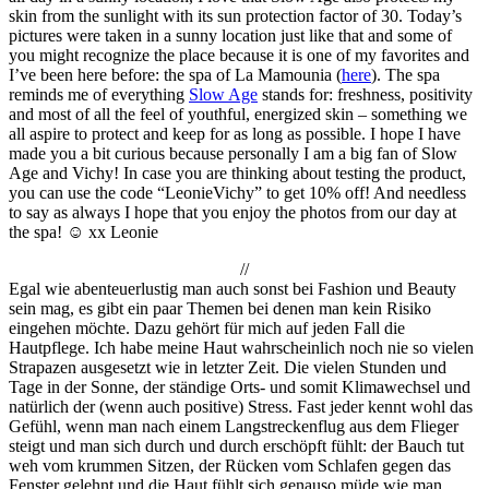
skin from the sunlight with its sun protection factor of 30. Today’s
pictures were taken in a sunny location just like that and some of
you might recognize the place because it is one of my favorites and
I’ve been here before: the spa of La Mamounia (
here
). The spa
reminds me of everything
Slow Age
stands for: freshness, positivity
and most of all the feel of youthful, energized skin – something we
all aspire to protect and keep for as long as possible. I hope I have
made you a bit curious because personally I am a big fan of Slow
Age and Vichy! In case you are thinking about testing the product,
you can use the code “LeonieVichy” to get 10% off! And needless
to say as always I hope that you enjoy the photos from our day at
the spa! ☺ xx Leonie
//
Egal wie abenteuerlustig man auch sonst bei Fashion und Beauty
sein mag, es gibt ein paar Themen bei denen man kein Risiko
eingehen möchte. Dazu gehört für mich auf jeden Fall die
Hautpflege. Ich habe meine Haut wahrscheinlich noch nie so vielen
Strapazen ausgesetzt wie in letzter Zeit. Die vielen Stunden und
Tage in der Sonne, der ständige Orts- und somit Klimawechsel und
natürlich der (wenn auch positive) Stress. Fast jeder kennt wohl das
Gefühl, wenn man nach einem Langstreckenflug aus dem Flieger
steigt und man sich durch und durch erschöpft fühlt: der Bauch tut
weh vom krummen Sitzen, der Rücken vom Schlafen gegen das
Fenster gelehnt und die Haut fühlt sich genauso müde wie man