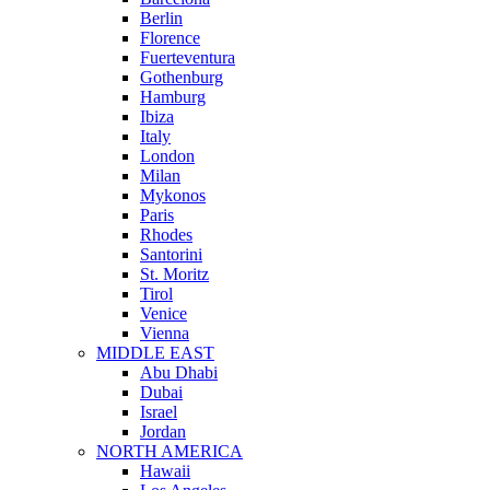
Berlin
Florence
Fuerteventura
Gothenburg
Hamburg
Ibiza
Italy
London
Milan
Mykonos
Paris
Rhodes
Santorini
St. Moritz
Tirol
Venice
Vienna
MIDDLE EAST
Abu Dhabi
Dubai
Israel
Jordan
NORTH AMERICA
Hawaii