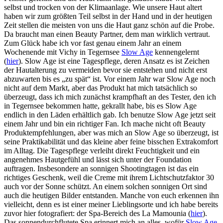
selbst und trocken von der Klimaanlage. Wie unsere Haut altert
haben wir zum größten Teil selbst in der Hand und in der heutigen
Zeit stellen die meisten von uns die Haut ganz schön auf die Probe.
Da braucht man einen Beauty Partner, dem man wirklich vertraut.
Zum Glück habe ich vor fast genau einem Jahr an einem
Wochenende mit Vichy in Tegernsee
Slow Age
kennengelernt
(
hier
). Slow Age ist eine Tagespflege, deren Ansatz es ist Zeichen
der Hautalterung zu vermeiden bevor sie entstehen und nicht erst
abzuwarten bis es „zu spät“ ist. Vor einem Jahr war Slow Age noch
nicht auf dem Markt, aber das Produkt hat mich tatsächlich so
überzeugt, dass ich mich zunächst krampfhaft an des Tester, den ich
in Tegernsee bekommen hatte, gekrallt habe, bis es Slow Age
endlich in den Läden erhältlich gab. Ich benutze Slow Age jetzt seit
einem Jahr und bin ein richtiger Fan. Ich mache nicht oft Beauty
Produktempfehlungen, aber was mich an Slow Age so überzeugt, ist
seine Praktikabilität und das kleine aber feine bisschen Extrakomfort
im Alltag. Die Tagespflege verleiht direkt Feuchtigkeit und ein
angenehmes Hautgefühl und lässt sich unter der Foundation
auftragen. Insbesondere an sonnigen Shootingtagen ist das ein
richtiges Geschenk, weil die Creme mit ihrem Lichtschutzfaktor 30
auch vor der Sonne schützt. An einem solchen sonnigen Ort sind
auch die heutigen Bilder entstanden. Manche von euch erkennen ihn
vielleicht, denn es ist einer meiner Lieblingsorte und ich habe bereits
zuvor hier fotografiert: der Spa-Bereich des La Mamounia (
hier
).
Das sonnendurchflutete Spa erinnert mich an alles, wofür
Slow Age