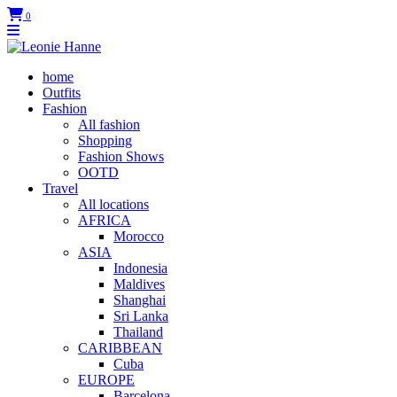
0
home
Outfits
Fashion
All fashion
Shopping
Fashion Shows
OOTD
Travel
All locations
AFRICA
Morocco
ASIA
Indonesia
Maldives
Shanghai
Sri Lanka
Thailand
CARIBBEAN
Cuba
EUROPE
Barcelona