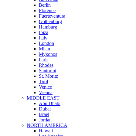
Berlin
Florence
Fuerteventura
Gothenburg
Hamburg
Ibiza
Italy
London
Milan
Mykonos
Paris
Rhodes
Santorini
St. Moritz
Tirol
Venice
Vienna
MIDDLE EAST
Abu Dhabi
Dubai
Israel
Jordan
NORTH AMERICA
Hawaii