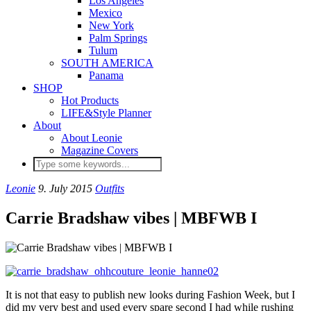
Los Angeles
Mexico
New York
Palm Springs
Tulum
SOUTH AMERICA
Panama
SHOP
Hot Products
LIFE&Style Planner
About
About Leonie
Magazine Covers
Leonie
9. July 2015
Outfits
Carrie Bradshaw vibes | MBFWB I
It is not that easy to publish new looks during Fashion Week, but I
did my very best and used every spare second I had while rushing