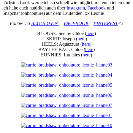
nächsten Look werde ich so schnell wie möglich mit euch teilen und
ich halte euch natürlich auch über
Instagram
,
Facebook
und
Snapchat (ohhcouture) auf dem Laufenden. xx Leonie
Follow via
BLOGLOVIN
–
FACEBOOK
–
PINTEREST
<3
BLOUSE: See by Chloé (
here
)
SKIRT: Joseph (
here
)
HEELS: Aquazzura (
here
)
BAYLEE BAG: Chloé (
here
)
SUNNIES: Lunettes (
here
)