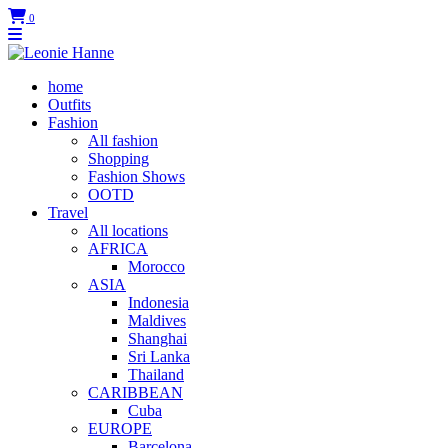
0
home
Outfits
Fashion
All fashion
Shopping
Fashion Shows
OOTD
Travel
All locations
AFRICA
Morocco
ASIA
Indonesia
Maldives
Shanghai
Sri Lanka
Thailand
CARIBBEAN
Cuba
EUROPE
Barcelona