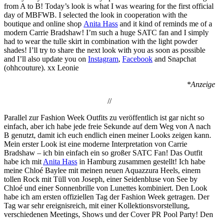
from A to B! Today’s look is what I was wearing for the first official
day of MBFWB. I selected the look in cooperation with the
boutique and online shop
Anita Hass
and it kind of reminds me of a
modern Carrie Bradshaw! I’m such a huge SATC fan and I simply
had to wear the tulle skirt in combination with the light powder
shades! I’ll try to share the next look with you as soon as possible
and I’ll also update you on
Instagram
,
Facebook
and Snapchat
(ohhcouture). xx Leonie
*Anzeige
//
Parallel zur Fashion Week Outfits zu veröffentlich ist gar nicht so
einfach, aber ich habe jede freie Sekunde auf dem Weg von A nach
B genutzt, damit ich euch endlich einen meiner Looks zeigen kann.
Mein erster Look ist eine moderne Interpretation von Carrie
Bradshaw – ich bin einfach ein so großer SATC Fan! Das Outfit
habe ich mit
Anita Hass
in Hamburg zusammen gestellt! Ich habe
meine Chloé Baylee mit meinen neuen Aquazzura Heels, einem
tollen Rock mit Tüll von Joseph, einer Seidenbluse von See by
Chloé und einer Sonnenbrille von Lunettes kombiniert. Den Look
habe ich am ersten offiziellen Tag der Fashion Week getragen. Der
Tag war sehr ereignisreich, mit einer Kollektionsvorstellung,
verschiedenen Meetings, Shows und der Cover PR Pool Party! Den