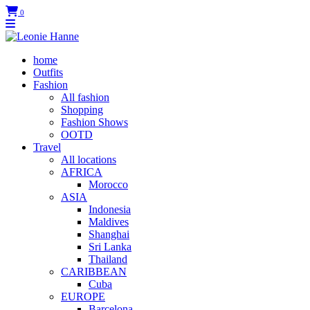
0
home
Outfits
Fashion
All fashion
Shopping
Fashion Shows
OOTD
Travel
All locations
AFRICA
Morocco
ASIA
Indonesia
Maldives
Shanghai
Sri Lanka
Thailand
CARIBBEAN
Cuba
EUROPE
Barcelona