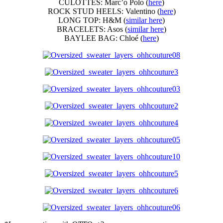
CULOTTES: Marc’o Polo (
here
)
ROCK STUD HEELS: Valentino (
here
)
LONG TOP: H&M (
similar here
)
BRACELETS: Asos (
similar here
)
BAYLEE BAG: Chloé (
here
)