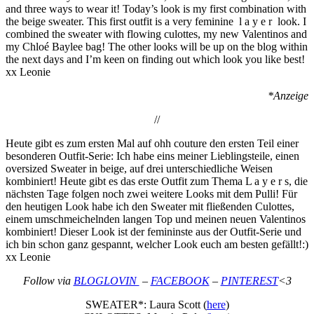
and three ways to wear it! Today’s look is my first combination with
the beige sweater. This first outfit is a very feminine l a y e r look. I
combined the sweater with flowing culottes, my new Valentinos and
my Chloé Baylee bag! The other looks will be up on the blog within
the next days and I’m keen on finding out which look you like best!
xx Leonie
*Anzeige
//
Heute gibt es zum ersten Mal auf ohh couture den ersten Teil einer
besonderen Outfit-Serie: Ich habe eins meiner Lieblingsteile, einen
oversized Sweater in beige, auf drei unterschiedliche Weisen
kombiniert! Heute gibt es das erste Outfit zum Thema L a y e r s, die
nächsten Tage folgen noch zwei weitere Looks mit dem Pulli! Für
den heutigen Look habe ich den Sweater mit fließenden Culottes,
einem umschmeichelnden langen Top und meinen neuen Valentinos
kombiniert! Dieser Look ist der femininste aus der Outfit-Serie und
ich bin schon ganz gespannt, welcher Look euch am besten gefällt!:)
xx Leonie
Follow via
BLOGLOVIN
–
FACEBOOK
–
PINTEREST
<3
SWEATER*: Laura Scott (
here
)