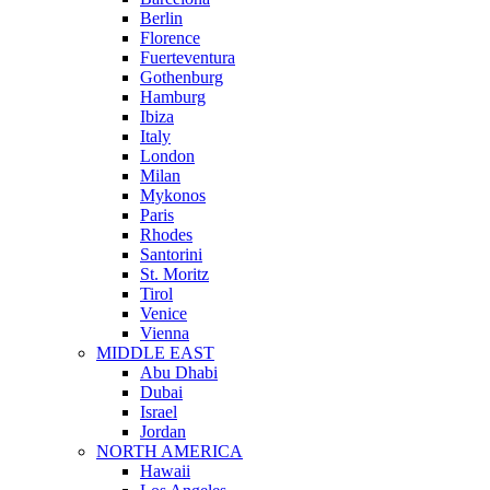
Berlin
Florence
Fuerteventura
Gothenburg
Hamburg
Ibiza
Italy
London
Milan
Mykonos
Paris
Rhodes
Santorini
St. Moritz
Tirol
Venice
Vienna
MIDDLE EAST
Abu Dhabi
Dubai
Israel
Jordan
NORTH AMERICA
Hawaii