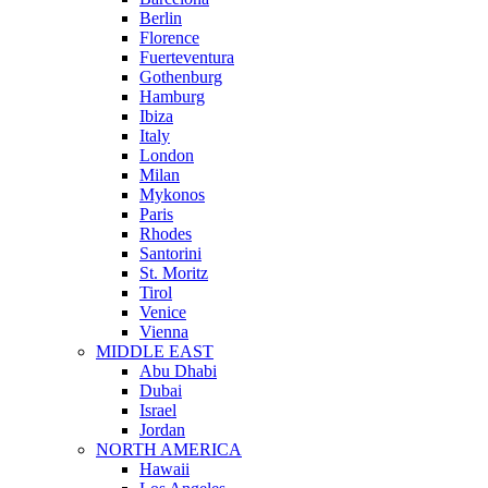
Berlin
Florence
Fuerteventura
Gothenburg
Hamburg
Ibiza
Italy
London
Milan
Mykonos
Paris
Rhodes
Santorini
St. Moritz
Tirol
Venice
Vienna
MIDDLE EAST
Abu Dhabi
Dubai
Israel
Jordan
NORTH AMERICA
Hawaii