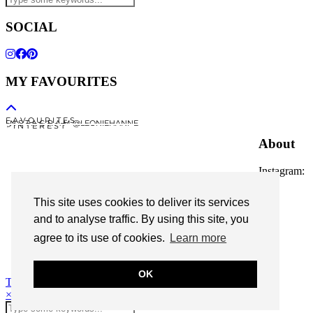
SOCIAL
MY FAVOURITES
F A V O U R I T E S
I N S T A G R A M @LEONIEHANNE
P I N T E R E S T
About
Instagram:
@leoniehanne
This site uses cookies to deliver its services
© 2026
Leonie Hanne
and to analyse traffic. By using this site, you
agree to its use of cookies.
Learn more
contact
Legal Notice
OK
Theme Designed by
pipdig
×