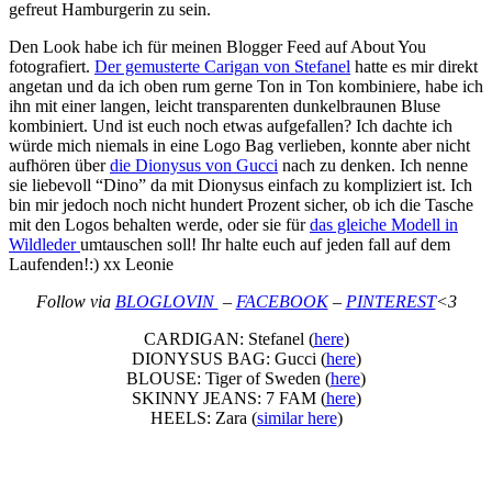
gefreut Hamburgerin zu sein.
Den Look habe ich für meinen Blogger Feed auf About You
fotografiert.
Der gemusterte Carigan von Stefanel
hatte es mir direkt
angetan und da ich oben rum gerne Ton in Ton kombiniere, habe ich
ihn mit einer langen, leicht transparenten dunkelbraunen Bluse
kombiniert. Und ist euch noch etwas aufgefallen? Ich dachte ich
würde mich niemals in eine Logo Bag verlieben, konnte aber nicht
aufhören über
die Dionysus von Gucci
nach zu denken. Ich nenne
sie liebevoll “Dino” da mit Dionysus einfach zu kompliziert ist. Ich
bin mir jedoch noch nicht hundert Prozent sicher, ob ich die Tasche
mit den Logos behalten werde, oder sie für
das gleiche Modell in
Wildleder
umtauschen soll! Ihr halte euch auf jeden fall auf dem
Laufenden!:) xx Leonie
Follow via
BLOGLOVIN
–
FACEBOOK
–
PINTEREST
<3
CARDIGAN: Stefanel (
here
)
DIONYSUS BAG: Gucci (
here
)
BLOUSE: Tiger of Sweden (
here
)
SKINNY JEANS: 7 FAM (
here
)
HEELS: Zara (
similar here
)