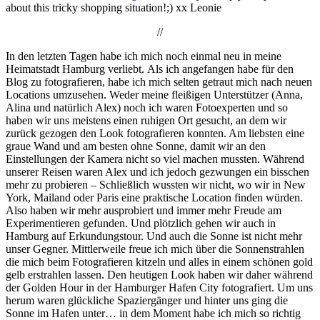
about this tricky shopping situation!;) xx Leonie
//
In den letzten Tagen habe ich mich noch einmal neu in meine
Heimatstadt Hamburg verliebt. Als ich angefangen habe für den
Blog zu fotografieren, habe ich mich selten getraut mich nach neuen
Locations umzusehen. Weder meine fleißigen Unterstützer (Anna,
Alina und natürlich Alex) noch ich waren Fotoexperten und so
haben wir uns meistens einen ruhigen Ort gesucht, an dem wir
zurück gezogen den Look fotografieren konnten. Am liebsten eine
graue Wand und am besten ohne Sonne, damit wir an den
Einstellungen der Kamera nicht so viel machen mussten. Während
unserer Reisen waren Alex und ich jedoch gezwungen ein bisschen
mehr zu probieren – Schließlich wussten wir nicht, wo wir in New
York, Mailand oder Paris eine praktische Location finden würden.
Also haben wir mehr ausprobiert und immer mehr Freude am
Experimentieren gefunden. Und plötzlich gehen wir auch in
Hamburg auf Erkundungstour. Und auch die Sonne ist nicht mehr
unser Gegner. Mittlerweile freue ich mich über die Sonnenstrahlen
die mich beim Fotografieren kitzeln und alles in einem schönen gold
gelb erstrahlen lassen. Den heutigen Look haben wir daher während
der Golden Hour in der Hamburger Hafen City fotografiert. Um uns
herum waren glückliche Spaziergänger und hinter uns ging die
Sonne im Hafen unter… in dem Moment habe ich mich so richtig