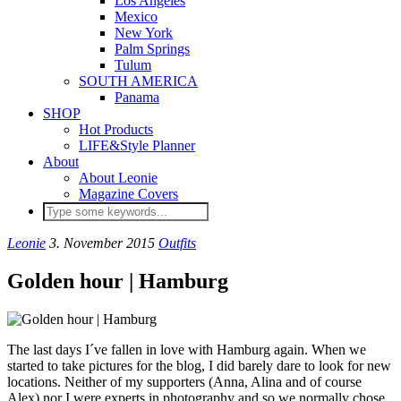
Los Angeles
Mexico
New York
Palm Springs
Tulum
SOUTH AMERICA
Panama
SHOP
Hot Products
LIFE&Style Planner
About
About Leonie
Magazine Covers
Leonie
3. November 2015
Outfits
Golden hour | Hamburg
The last days I´ve fallen in love with Hamburg again. When we
started to take pictures for the blog, I did barely dare to look for new
locations. Neither of my supporters (Anna, Alina and of course
Alex) nor I were experts in photography and so we normally chose