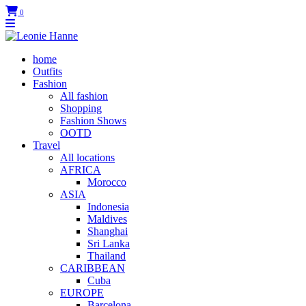
0
home
Outfits
Fashion
All fashion
Shopping
Fashion Shows
OOTD
Travel
All locations
AFRICA
Morocco
ASIA
Indonesia
Maldives
Shanghai
Sri Lanka
Thailand
CARIBBEAN
Cuba
EUROPE
Barcelona