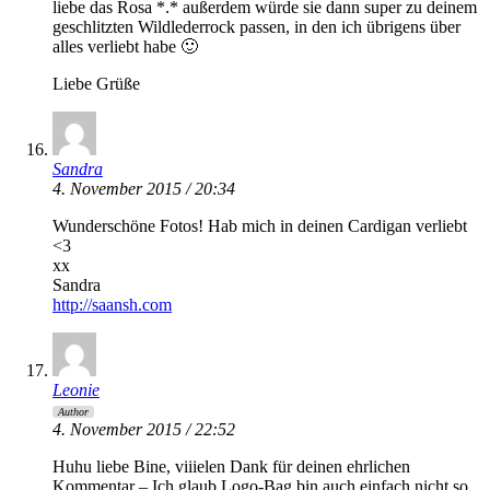
liebe das Rosa *.* außerdem würde sie dann super zu deinem
geschlitzten Wildlederrock passen, in den ich übrigens über
alles verliebt habe 🙂
Liebe Grüße
Sandra
4. November 2015 / 20:34
Wunderschöne Fotos! Hab mich in deinen Cardigan verliebt
<3
xx
Sandra
http://saansh.com
Leonie
Author
4. November 2015 / 22:52
Huhu liebe Bine, viiielen Dank für deinen ehrlichen
Kommentar – Ich glaub Logo-Bag bin auch einfach nicht so