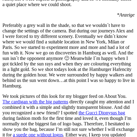
a quiet place where we could shoot.
*Anzeige
Preferably a grey wall in the shade, so that we wouldn´t have to
change the settings of the camera. But during our journeys Alex and
I were forced to try different scenery. Eventually we didn´t know
where we would find a suitable location in New York, Milan or
Paris. So we started to experiment more and more and had a lot of
fun with it. Now we go on discoveries in Hamburg as well. And the
sun isn´t the opponent anymore 🙂 Meanwhile I´m happy when I
got tickled by the sun rays and when they are colouring everything
in a light gold. So we shot todays look at the Hamburger Hafencity
during the golden hour. We were surrounded by happy walkers and
behind us the sun went down…at this point I was so happy to live in
Hamburg.
We took pictures of this look for my blogger feed on About You.
The cardigan with the big patterns
directly caught my attention and I
combined it with a simple and slightly transparent blouse. And did
you recognized a new friend? I spotted
the Gucci Dionysus bag
during fashion moth for the first time and loved it, even though I’m
normally not the biggest fan of logo bags. Therefore, I hesitated to
show you the bag, because I’m still not sure whether I will exchange
it for
a suede one without logos
. Either way, I keep you updated