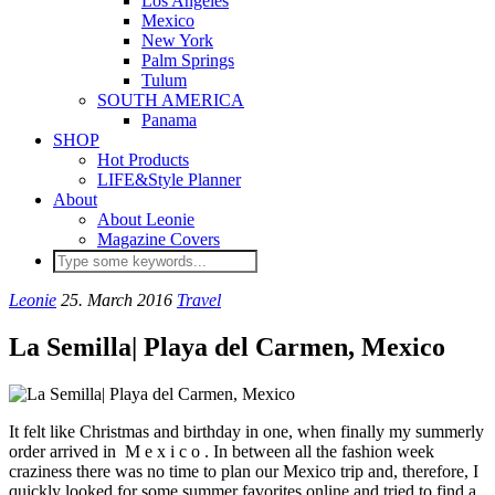
Los Angeles
Mexico
New York
Palm Springs
Tulum
SOUTH AMERICA
Panama
SHOP
Hot Products
LIFE&Style Planner
About
About Leonie
Magazine Covers
Leonie
25. March 2016
Travel
La Semilla| Playa del Carmen, Mexico
It felt like Christmas and birthday in one, when finally my summerly
order arrived in M e x i c o . In between all the fashion week
craziness there was no time to plan our Mexico trip and, therefore, I
quickly looked for some summer favorites online and tried to find a