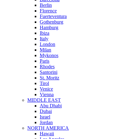
Berlin
Florence
Fuerteventura
Gothenburg
Hamburg
Ibiza
Italy
London
Milan
Mykonos
Paris
Rhodes
Santorini
St. Moritz
Tirol
Venice
Vienna
MIDDLE EAST
Abu Dhabi
Dubai
Israel
Jordan
NORTH AMERICA
Hawaii