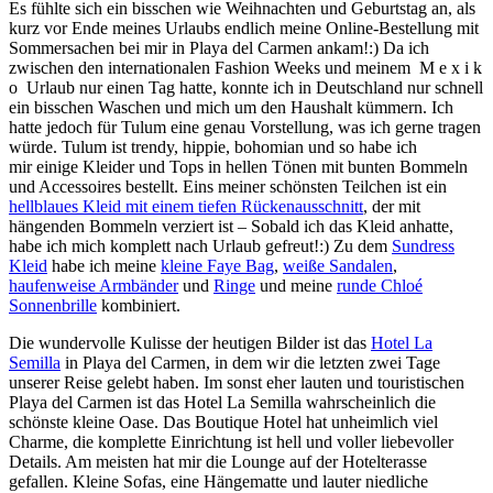
Es fühlte sich ein bisschen wie Weihnachten und Geburtstag an, als
kurz vor Ende meines Urlaubs endlich meine Online-Bestellung mit
Sommersachen bei mir in Playa del Carmen ankam!:) Da ich
zwischen den internationalen Fashion Weeks und meinem M e x i k
o Urlaub nur einen Tag hatte, konnte ich in Deutschland nur schnell
ein bisschen Waschen und mich um den Haushalt kümmern. Ich
hatte jedoch für Tulum eine genau Vorstellung, was ich gerne tragen
würde. Tulum ist trendy, hippie, bohomian und so habe ich
mir einige Kleider und Tops in hellen Tönen mit bunten Bommeln
und Accessoires bestellt. Eins meiner schönsten Teilchen ist ein
hellblaues Kleid mit einem tiefen Rückenausschnitt
, der mit
hängenden Bommeln verziert ist – Sobald ich das Kleid anhatte,
habe ich mich komplett nach Urlaub gefreut!:) Zu dem
Sundress
Kleid
habe ich meine
kleine Faye Bag
,
weiße Sandalen
,
haufenweise Armbänder
und
Ringe
und meine
runde Chloé
Sonnenbrille
kombiniert.
Die wundervolle Kulisse der heutigen Bilder ist das
Hotel La
Semilla
in Playa del Carmen, in dem wir die letzten zwei Tage
unserer Reise gelebt haben. Im sonst eher lauten und touristischen
Playa del Carmen ist das Hotel La Semilla wahrscheinlich die
schönste kleine Oase. Das Boutique Hotel hat unheimlich viel
Charme, die komplette Einrichtung ist hell und voller liebevoller
Details. Am meisten hat mir die Lounge auf der Hotelterasse
gefallen. Kleine Sofas, eine Hängematte und lauter niedliche