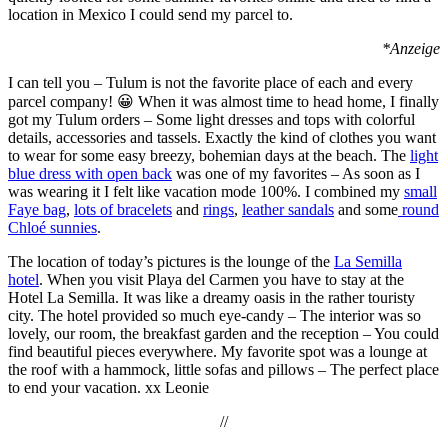
location in Mexico I could send my parcel to.
*Anzeige
I can tell you – Tulum is not the favorite place of each and every
parcel company! 😀 When it was almost time to head home, I finally
got my Tulum orders – Some light dresses and tops with colorful
details, accessories and tassels. Exactly the kind of clothes you want
to wear for some easy breezy, bohemian days at the beach. The
light
blue dress with open back
was one of my favorites – As soon as I
was wearing it I felt like vacation mode 100%. I combined my
small
Faye bag
,
lots of bracelets
and
rings
,
leather sandals
and some
round
Chloé sunnies
.
The location of today’s pictures is the lounge of the
La Semilla
hotel
. When you visit Playa del Carmen you have to stay at the
Hotel La Semilla. It was like a dreamy oasis in the rather touristy
city. The hotel provided so much eye-candy – The interior was so
lovely, our room, the breakfast garden and the reception – You could
find beautiful pieces everywhere. My favorite spot was a lounge at
the roof with a hammock, little sofas and pillows – The perfect place
to end your vacation. xx Leonie
//