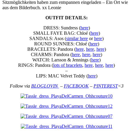
Sitzmöglichkeiten haben zum entspannen eingeladen – Ein Ort wie
aus dem Bilderbuch. xx Leonie
OUTFIT DETAILS:
DRESS: Sundress (
here
)
SMALL FAYE BAG: Chloé (
here
)
SANDALS: Asos (
similar
here
or
here
)
ROUND SUNNIES: Chloé (
here
)
BRACELETS: Pandora (
here
,
here
,
here
)
CHARMS: Pandora (
here
,
here
,
here
)
WATCH: Larsson & Jennings (
here
)
RINGS: Pandora (
lots of bracelets
,
here
,
here
,
here
)
–
LIPS: MAC Velvet Teddy (
here
)
Follow via
BLOGLOVIN
–
FACEBOOK
–
PINTEREST
<3