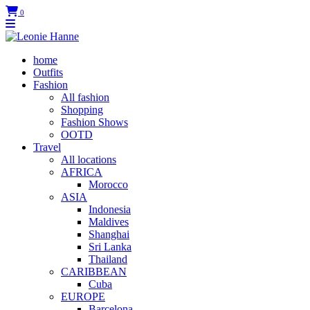
0
home
Outfits
Fashion
All fashion
Shopping
Fashion Shows
OOTD
Travel
All locations
AFRICA
Morocco
ASIA
Indonesia
Maldives
Shanghai
Sri Lanka
Thailand
CARIBBEAN
Cuba
EUROPE
Barcelona