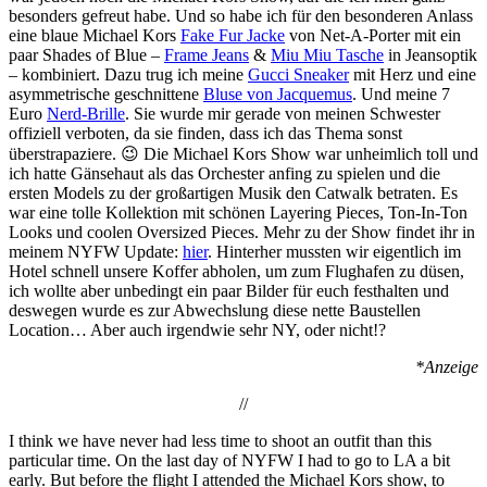
besonders gefreut habe. Und so habe ich für den besonderen Anlass
eine blaue Michael Kors
Fake Fur Jacke
von Net-A-Porter mit ein
paar Shades of Blue –
Frame Jeans
&
Miu Miu Tasche
in Jeansoptik
– kombiniert. Dazu trug ich meine
Gucci Sneaker
mit Herz und eine
asymmetrische geschnittene
Bluse von Jacquemus
. Und meine 7
Euro
Nerd-Brille
. Sie wurde mir gerade von meinen Schwester
offiziell verboten, da sie finden, dass ich das Thema sonst
überstrapaziere. 😉 Die Michael Kors Show war unheimlich toll und
ich hatte Gänsehaut als das Orchester anfing zu spielen und die
ersten Models zu der großartigen Musik den Catwalk betraten. Es
war eine tolle Kollektion mit schönen Layering Pieces, Ton-In-Ton
Looks und coolen Oversized Pieces. Mehr zu der Show findet ihr in
meinem NYFW Update:
hier
. Hinterher mussten wir eigentlich im
Hotel schnell unsere Koffer abholen, um zum Flughafen zu düsen,
ich wollte aber unbedingt ein paar Bilder für euch festhalten und
deswegen wurde es zur Abwechslung diese nette Baustellen
Location… Aber auch irgendwie sehr NY, oder nicht!?
*Anzeige
//
I think we have never had less time to shoot an outfit than this
particular time. On the last day of NYFW I had to go to LA a bit
early. But before the flight I attended the Michael Kors show, to