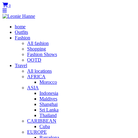
0
home
Outfits
Fashion
All fashion
Shopping
Fashion Shows
OOTD
Travel
All locations
AFRICA
Morocco
ASIA
Indonesia
Maldives
Shanghai
Sri Lanka
Thailand
CARIBBEAN
Cuba
EUROPE
Barcelona