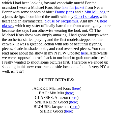
which I had been looking forward especially much! For the
occasion I wore a Michael Kors blue
fake fur jacket
from Net-a-
Porter with some shades of blue:
Frame jeans
and a
Miu Miu bag
in
a jeans design. I combined the outfit with my
Gucci sneakers
with
heart and an asymmetrical
blouse by Jacquemus
. And my 7 €
nerd
glasses
, which my sister officially barred me from wearing any more
because she says I am otherwise wearing the look out. 😉 The
Michael Kors show was simply amazing. I had goose bumps when
the orchestra started playing and the first models stepped on the
catwalk. It was a great collection with lots of beautiful layering
pieces, shade-in-shade looks, and cool oversized pieces. You can
read more about the show in my NYFW Update:
her
e. Afterwards
we were supposed to rush back to our hotel to grab our suitcases but
I really wanted to shoot some pictures first. Therefore we ended up
shooting in this new construction side location… but it’s very NY as
well, isn’t it?!
OUTFIT DETAILS:
JACKET: Michael Kors (
here
)
BAG: Miu Miu (
here
)
GLASSES: Amazon (
here
)
SNEAKERS: Gucci (
here
)
BLOUSE: Jacquemus (
here
)
SHIRT: Gucci (
here
)