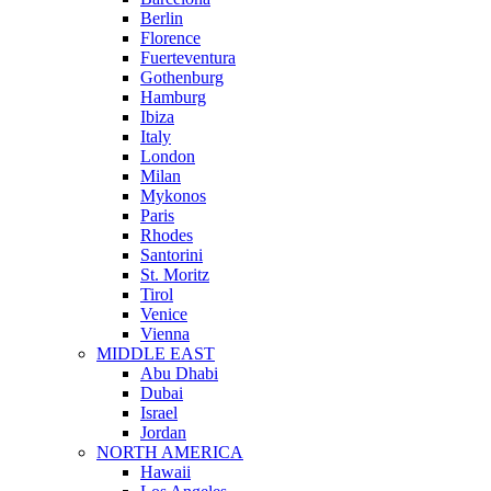
Berlin
Florence
Fuerteventura
Gothenburg
Hamburg
Ibiza
Italy
London
Milan
Mykonos
Paris
Rhodes
Santorini
St. Moritz
Tirol
Venice
Vienna
MIDDLE EAST
Abu Dhabi
Dubai
Israel
Jordan
NORTH AMERICA
Hawaii