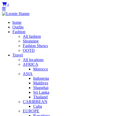
0
home
Outfits
Fashion
All fashion
Shopping
Fashion Shows
OOTD
Travel
All locations
AFRICA
Morocco
ASIA
Indonesia
Maldives
Shanghai
Sri Lanka
Thailand
CARIBBEAN
Cuba
EUROPE
Barcelona