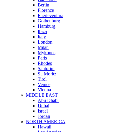
Berlin
Florence
Fuerteventura
Gothenburg
Hamburg
Ibiza
Italy
London
Milan
Mykonos
Paris
Rhodes
Santorini
St. Moritz
Tirol
Venice
Vienna
MIDDLE EAST
Abu Dhabi
Dubai
Israel
Jordan
NORTH AMERICA
Hawaii