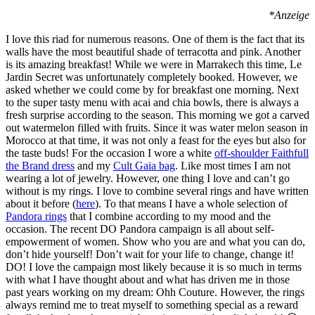
*Anzeige
I love this riad for numerous reasons. One of them is the fact that its
walls have the most beautiful shade of terracotta and pink. Another
is its amazing breakfast! While we were in Marrakech this time, Le
Jardin Secret was unfortunately completely booked. However, we
asked whether we could come by for breakfast one morning. Next
to the super tasty menu with acai and chia bowls, there is always a
fresh surprise according to the season. This morning we got a carved
out watermelon filled with fruits. Since it was water melon season in
Morocco at that time, it was not only a feast for the eyes but also for
the taste buds! For the occasion I wore a white
off-shoulder Faithfull
the Brand dress
and my
Cult Gaia bag
. Like most times I am not
wearing a lot of jewelry. However, one thing I love and can’t go
without is my rings. I love to combine several rings and have written
about it before (
here
). To that means I have a whole selection of
Pandora rings
that I combine according to my mood and the
occasion. The recent DO Pandora campaign is all about self-
empowerment of women. Show who you are and what you can do,
don’t hide yourself! Don’t wait for your life to change, change it!
DO! I love the campaign most likely because it is so much in terms
with what I have thought about and what has driven me in those
past years working on my dream: Ohh Couture. However, the rings
always remind me to treat myself to something special as a reward