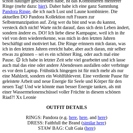
schon häufiger geschrieben habe, ist das Kombinieren mehrerer
Ringe (mehr dazu:
hier
). Daher habe ich eine ganz Sammlung
Pandora Ringe
, die ich nach Lust und Laune kombiniere. Die
aktuellen DO Pandora Kollektion ruft Frauen zur
Selbstemanzipation auf. Zeig wer du bist und was du kannst,
versteck dich nicht! Warte nicht darauf, dass sich dein Leben ändert,
sondern ändere es. DO! Ich liebe diese Kampagne, weil ich in ihr
viel von dem wiedererkenne, was mich in den letzten Jahren
beschäftigt und motiviert hat. Die Ringe erinnern mich daran, was
ich in den letzten Jahren erreicht habe, aber auch daran, mir selber
etwas zu gönnen – sei es ein schöner Ring, oder auch mal eine
Pause. 😉 Ich habe in letzter Zeit sehr viel gearbeitet und ich lasse
auch mal das eine oder andere Abendessen ausfallen oder verbringe
es vor dem Laptop. Frühstück hingegen ist für mich mehr als nur
eine Mahlzeit, sondern ein Wohlfühlevent. Eine verdiente Pause für
geleistete Arbeit und neue Energie für Seele und Körper für den
neuen Tag! Und wie könnte man besser Energie tanken, als mit
einer Wassermelonenschüssel voller Früchte in diesem schönen
Riad?! Xx Leonie
OUTFIT DETAILS
RINGS: Pandora (e.g.
here
,
here
, and
here
)
DRESS: Faithfull the Brand (
similar here
)
STAW BAG: Cult Gaia (
here
)