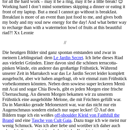
for all the hard work – may it be a ring, may it be a little break! 😉
Working hard I don’t mind sometimes skipping a dinner or eating it
front of my laptop. But a meal I cannot go without is breakfast.
Breakfast is more of an event than just food to me, and gives both
my body and my soul new energy for the day! And what better way
to recharge than with a watermelon bowl of fruits at this beautiful
riad?! Xx Leonie
//
Die heutigen Bilder sind ganz spontan entstanden und zwar in
meinem Lieblingsriad: dem
Le Jardin Secret
. Ich liebe dieses Riad
aus vielerlei Gründen. Einer davon sind die schönen terracotta-
pinken Wände, ein anderer das großartige Frühstück. Während
unserer Zeit in Marrakech war das Le Jardin Secret leider komplett
ausgebucht, aber wir haben angefragt, ob wir einmal zum Frühstück
vorbeikommen könnten. Neben dem sowieso super leckeren Menü
mit Acai und sogar Chia Bowls, gibt es jeden Morgen eine frische
Überraschung. An diesem Morgen bekamen wir zu unserem
Frühstück eine ausgehöhlte Melone, die mit Früchten gefüllt war.
Da in Marokko gerade Melonenzeit war, war das nicht nur ein
Augenschmaus sondern einfach nur super lecker! 🙂 Auf den
Bildern trage ich ein weißes
off-shoulder Kleid von Faithfull the
Brand
und eine
Tasche von Cult Gaia
. Dazu trage ich wie meist nur
wenig Schmuck. Was ich aber liebe und worüber ich daher auch